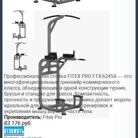
Профессиональная стойка FITEX PRO FTX-6245A — это
многофункциональный тренажёр коммерческого
класса, объединяющий в одной конструкции турник,
брусья и станцию для пресса. Компактность,
прочность и продуманная эргономика делают модель
идеальной для функциональных тренировок и
укрепления мышц верхней части тела.
Производитель:
Fitex Pro
83 176
руб.
отложить