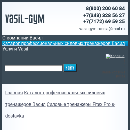
8(800)
200 60 84
Vasil-Gym
+7(343) 328 56 27
+7(7172)
69 59 25
vasil-gym-russia@mail.ru
О компании Васил
Каталог профессиональных силовых тренажеров Васил
Услуги Vasil
(
)
Ваша корзина
пуста
Главная
Каталог профессиональных силовых
тренажеров Васил
Силовые тренажеры Fitex Pro s-
dostavka