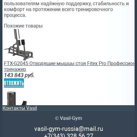
пользователям надёжную поддержку, стабильность и
комфорт на протяжении всего тренировочного
процесса.
Похожие товары
FTX-G2045 Отводящие мышцы стоя Fitex Pro Профессион
тренажер
143 843
руб.
отложить
Контакты Vasil
© Vasil-Gym
FTX-C4D09 Комбинированный сгибатель (лежа)-разгибател
vasil-gym-russia@mail.ru
Профессиональный силовой тренажер кулан
+7(343)
328 56 27