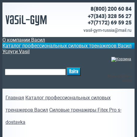
8(800)
200 60 84
Vasil-Gym
+7(343) 328 56 27
+7(7172)
69 59 25
vasil-gym-russia@mail.ru
О компании Васил
Каталог профессиональных силовых тренажеров Васил
Услуги Vasil
(
)
Ваша корзина
пуста
Главная
Каталог профессиональных силовых
тренажеров Васил
Силовые тренажеры Fitex Pro s-
dostavka