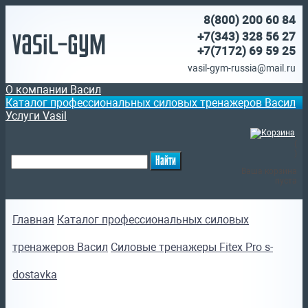
8(800)
200 60 84
Vasil-Gym
+7(343) 328 56 27
+7(7172)
69 59 25
vasil-gym-russia@mail.ru
О компании Васил
Каталог профессиональных силовых тренажеров Васил
Услуги Vasil
(
)
Ваша корзина
пуста
Главная
Каталог профессиональных силовых
тренажеров Васил
Силовые тренажеры Fitex Pro s-
dostavka