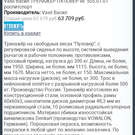
Vasil Васил ТРЕНАЖЁР ПУЛОВЕР AF 505.01.01
роспитспорт
Производитель:
Vasil Васил
63 709
руб.
Старая цена:
65 679
руб.
отложить
Купить в кредит
Тренажёр на свободных весах "Пуловер", с
регулировкой сиденья по высоте, системой выведения
рычагов в рабочее положение, противовесами,
тросовый привод, нагрузка до 300 кг Длина, не более,
мм 1950. Ширина, не более, мм 1115. Высота, не более,
мм 1670. Масса нетто, не более, кг 150. Максимальная
масса нагрузки (дисков), не более, кг 300. Трос в
нейлоновой оплётке с разрывной нагрузкой более 500
кг. Производство Россия. Тренажёр изготовлен из
конструкционной стали, основной профиль рамы
60х60х3, накопители дисков диаметром 48,3 мм из
нержавеющей стали, 10 роликовых радиально-упорных
подшипников. Материал обивки износостойкая
винилискожа Denkart (производство VOWALON,
Германия). Порошковая окраска, возможность
покраски в любой цвет по желанию заказчика. По