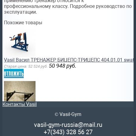
применению тренажёр относится к
профессиональному классу. Подробное руководство по
эксплуатации.
Похожие товары
Vasil Васил ТРЕНАЖЕР БИЦЕПС-ТРИЦЕПС 404.01.01 swat
50 948
руб.
Старая цена:
52 524
руб.
отложить
Контакты Vasil
© Vasil-Gym
Vasil Васил 28.010.01 ТУРНИК НАСТЕННЫЙ КРОССФИТ prov
7 523
руб.
Старая цена:
7 756
руб.
vasil-gym-russia@mail.ru
отложить
+7(343)
328 56 27