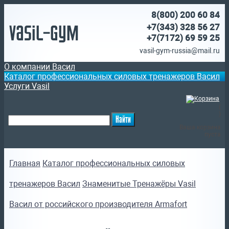
8(800)
200 60 84
Vasil-Gym
+7(343) 328 56 27
+7(7172)
69 59 25
vasil-gym-russia@mail.ru
О компании Васил
Каталог профессиональных силовых тренажеров Васил
Услуги Vasil
(
)
Ваша корзина
пуста
Главная
Каталог профессиональных силовых
тренажеров Васил
Знаменитые Тренажёры Vasil
Васил от российского производителя Armafort