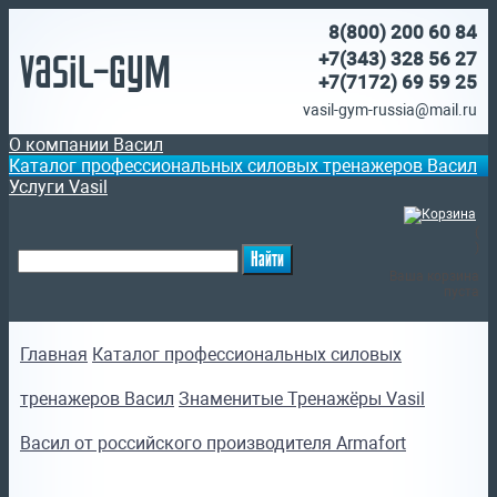
8(800)
200 60 84
Vasil-Gym
+7(343) 328 56 27
+7(7172)
69 59 25
vasil-gym-russia@mail.ru
О компании Васил
Каталог профессиональных силовых тренажеров Васил
Услуги Vasil
(
)
Ваша корзина
пуста
Главная
Каталог профессиональных силовых
тренажеров Васил
Знаменитые Тренажёры Vasil
Васил от российского производителя Armafort