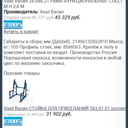
Vasil Васил 28.086.21 РАМА ФУНКЦИОНАЛЬНАЯ 1,3Х2,1
М Н 2,8 М
Производитель:
Vasil Васил
45 329
руб.
Старая цена:
46 731
руб.
отложить
Купить в кредит
Габариты в сборе, мм (ДхШхВ): 2140х1320х2810 Масса,
кг: 105 Профиль стоек, мм: 80х60х3. Крепёж к полу в
комплект поставки не входит. Производство Россия.
Порошковая окраска, возможности покраски в любой
цвет по желанию заказчика.
Похожие товары
Vasil Васил СТОЙКА ДЛЯ ПРИСЕДАНИЙ 563.01.01 роспит
31 902
руб.
Старая цена:
32 889
руб.
отложить