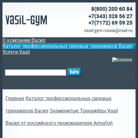
8(800)
200 60 84
Vasil-Gym
+7(343) 328 56 27
+7(7172)
69 59 25
vasil-gym-russia@mail.ru
О компании Васил
Каталог профессиональных силовых тренажеров Васил
Услуги Vasil
(
)
Ваша корзина
пуста
Главная
Каталог профессиональных силовых
тренажеров Васил
Знаменитые Тренажёры Vasil
Васил от российского производителя Armafort