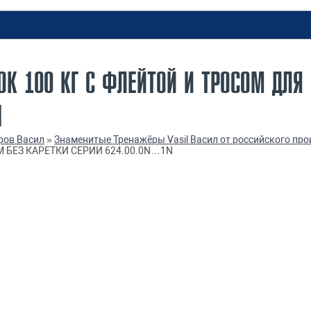
БЛОК 100 КГ С ФЛЕЙТОЙ И ТРОСОМ ДЛ
N
ров Васил
»
Знаменитые Тренажёры Vasil Васил от российского про
 БЕЗ КАРЕТКИ СЕРИИ 624.00.0N…1N