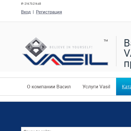
IP: 216.73.216.45
Вход
|
Регистрация
В
V
п
Кат
О компании Васил
Услуги Vasil