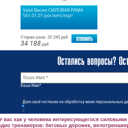
Vasil Васил СИЛОВАЯ РАМА
561.01.01 роспитспорт
отложить
Старая цена:
35 245
руб.
34 188
руб.
Остались вопросы? Ост
Ваше Имя
*
Даю своё согласие на обработку моих персональных да
У вас как у человека интересующегося силовыми
рдио тренажеров: беговых дорожек, велотренаже