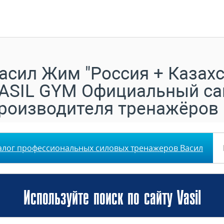
асил Жим "Россия + Казахс
ASIL GYM Официальный са
роизводителя тренажёров
алог профессиональных силовых тренажеров Васил
Используйте поиск по сайту Vasil