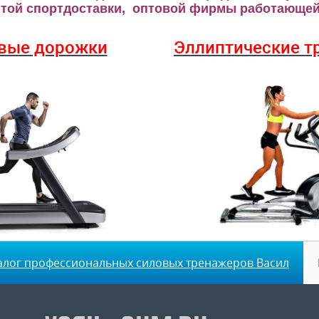
ой спортдоставки, оптовой фирмы работающей 
вые дорожки
Эллиптические
т
алог профессиональных силовых тренажеров Васил