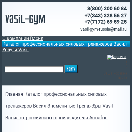
8(800)
200 60 84
Vasil-Gym
+7(343) 328 56 27
+7(7172)
69 59 25
vasil-gym-russia@mail.ru
О компании Васил
Каталог профессиональных силовых тренажеров Васил
Услуги Vasil
(
)
Ваша корзина
пуста
Главная
Каталог профессиональных силовых
тренажеров Васил
Знаменитые Тренажёры Vasil
Васил от российского производителя Armafort