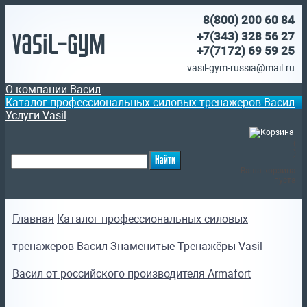
8(800)
200 60 84
Vasil-Gym
+7(343) 328 56 27
+7(7172)
69 59 25
vasil-gym-russia@mail.ru
О компании Васил
Каталог профессиональных силовых тренажеров Васил
Услуги Vasil
(
)
Ваша корзина
пуста
Главная
Каталог профессиональных силовых
тренажеров Васил
Знаменитые Тренажёры Vasil
Васил от российского производителя Armafort