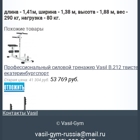
длина - 1,41м, ширина - 1,38 м, высота - 1,88 м, вес -
290 кг, нагрузка - 80 кг.
Похожие товары
Профессиональный силовой тренажер Vasil B.212 твистер
екатеринбургспорт
53 769
руб.
Старая цена:
41 304
руб.
отложить
Контакты Vasil
© Vasil-Gym
Профессиональный силовой тренажер Vasil B.201 скамья
vasil-gym-russia@mail.ru
жима blackstep