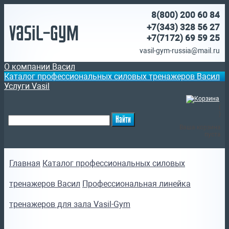
8(800)
200 60 84
Vasil-Gym
+7(343) 328 56 27
+7(7172)
69 59 25
vasil-gym-russia@mail.ru
О компании Васил
Каталог профессиональных силовых тренажеров Васил
Услуги Vasil
(
)
Ваша корзина
пуста
Главная
Каталог профессиональных силовых
тренажеров Васил
Профессиональная линейка
тренажеров для зала Vasil-Gym