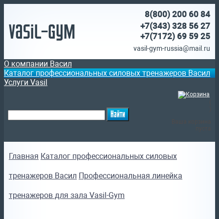
8(800)
200 60 84
Vasil-Gym
+7(343) 328 56 27
+7(7172)
69 59 25
vasil-gym-russia@mail.ru
О компании Васил
Каталог профессиональных силовых тренажеров Васил
Услуги Vasil
(
)
Ваша корзина
пуста
Главная
Каталог профессиональных силовых
тренажеров Васил
Профессиональная линейка
тренажеров для зала Vasil-Gym