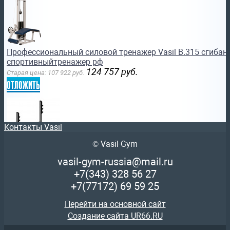
Профессиональный силовой тренажер Vasil B.315 сгибани
спортивныйтренажер рф
124 757
руб.
Старая цена:
107 922
руб.
отложить
Контакты Vasil
© Vasil-Gym
Профессиональный силовой тренажер Vasil B.201 скамья
vasil-gym-russia@mail.ru
жима blackstep
+7(343)
328 56 27
47 770
руб.
+7(77172)
69 59 25
отложить
Перейти на основной сайт
Создание сайта UR66.RU