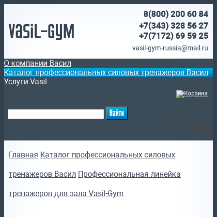
8(800)
200 60 84
Vasil-Gym
+7(343) 328 56 27
+7(7172)
69 59 25
vasil-gym-russia@mail.ru
О компании Васил
Каталог профессиональных силовых тренажеров Васил
Услуги Vasil
(
)
Ваша корзина
пуста
Главная
Каталог профессиональных силовых
тренажеров Васил
Профессиональная линейка
тренажеров для зала Vasil-Gym