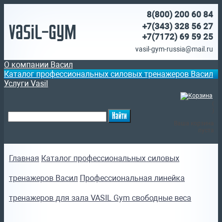
8(800)
200 60 84
Vasil-Gym
+7(343) 328 56 27
+7(7172)
69 59 25
vasil-gym-russia@mail.ru
О компании Васил
Каталог профессиональных силовых тренажеров Васил
Услуги Vasil
(
)
Ваша корзина
пуста
Главная
Каталог профессиональных силовых
тренажеров Васил
Профессиональная линейка
тренажеров для зала VASIL Gym свободные веса