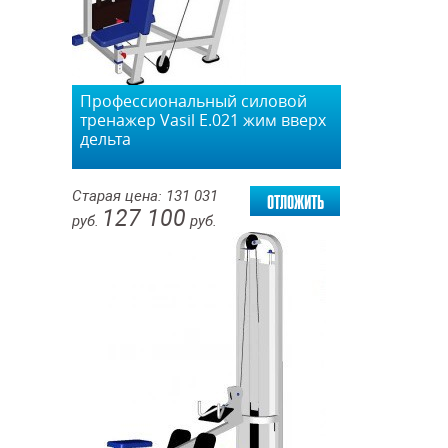
Профессиональный силовой
тренажер Vasil Е.021 жим вверх
дельта
отложить
Старая цена:
131 031
127 100
руб.
руб.