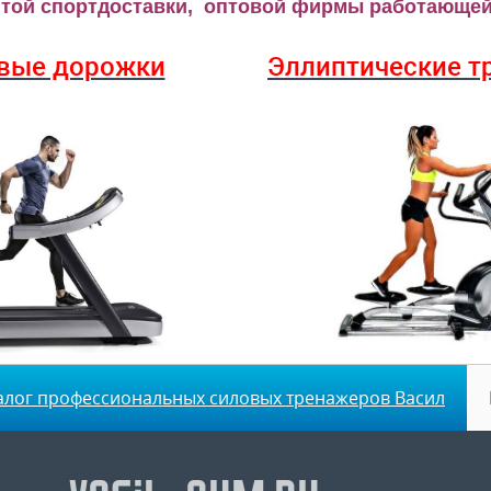
ой спортдоставки, оптовой фирмы работающей 
вые дорожки
Эллиптические
т
алог профессиональных силовых тренажеров Васил