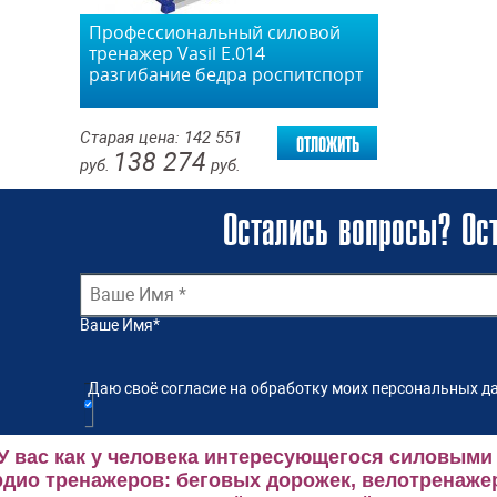
Профессиональный силовой
тренажер Vasil Е.014
разгибание бедра роспитспорт
отложить
Старая цена:
142 551
138 274
руб.
руб.
Остались вопросы? Ост
Ваше Имя
*
Даю своё согласие на обработку моих персональных да
У вас как у человека интересующегося силовыми
рдио тренажеров: беговых дорожек, велотренаже