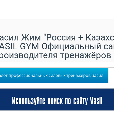
асил Жим "Россия + Казахс
ASIL GYM Официальный са
роизводителя тренажёров
алог профессиональных силовых тренажеров Васил
Используйте поиск по сайту Vasil