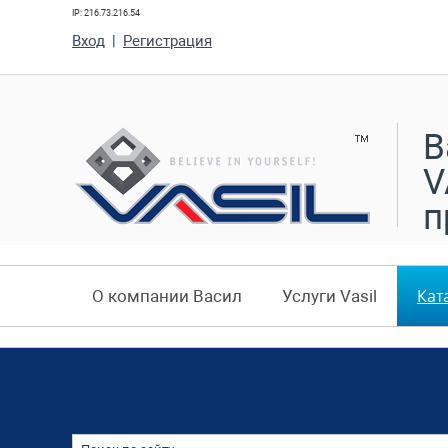
IP: 216.73.216.54
Вход
|
Регистрация
В
V
п
Кат
О компании Васил
Услуги Vasil