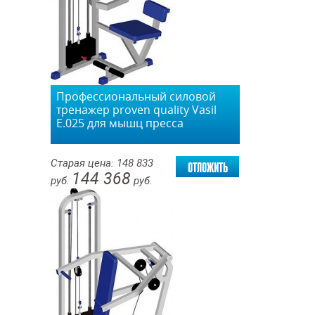
Профессиональный силовой
тренажер proven quality Vasil
Е.025 для мышц пресса
отложить
Старая цена:
148 833
144 368
руб.
руб.