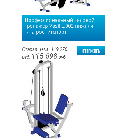
Профессиональный силовой
тренажер Vasil Е.002 нижняя
тяга роспитспорт
отложить
Старая цена:
119 276
115 698
руб.
руб.