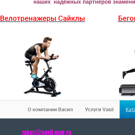
наших надёжных партнёров знаменит
Велотренажеры Сайклы
Бего
Кат
О компании Васил
Услуги Vasil
zakaz@vasil-gym.ru