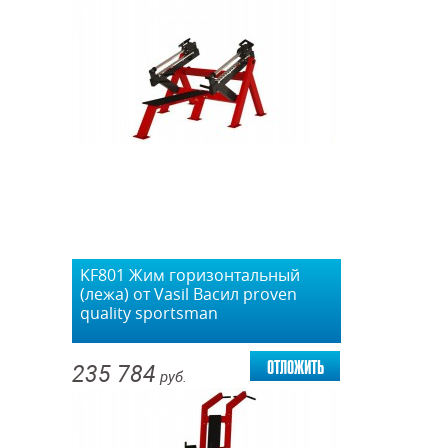
KF801 Жим горизонтальный
(лежа) от Vasil Васил proven
quality sportsman
отложить
235 784
руб.