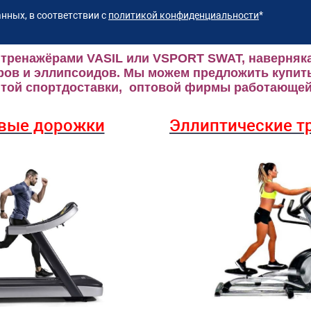
нных, в соответствии с
политикой конфиденциальности
*
 тренажёрами VASIL или VSPORT SWAT, наверняка
ров и эллипсоидов.
Мы можем предложить купить
ой спортдоставки, оптовой фирмы работающей 
вые дорожки
Эллиптические
т