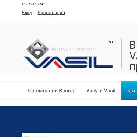
IP: 216.73.217.64
Вход
|
Регистрация
В
V
п
Кат
О компании Васил
Услуги Vasil