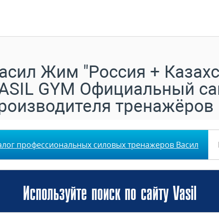
асил Жим "Россия + Казахс
ASIL GYM Официальный са
роизводителя тренажёров
алог профессиональных силовых тренажеров Васил
Используйте поиск по сайту Vasil