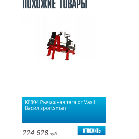
ПОХОЖИЕ ТОВАРЫ
KF804 Рычажная тяга от Vasil
Васил sportsman
отложить
224 528
руб.