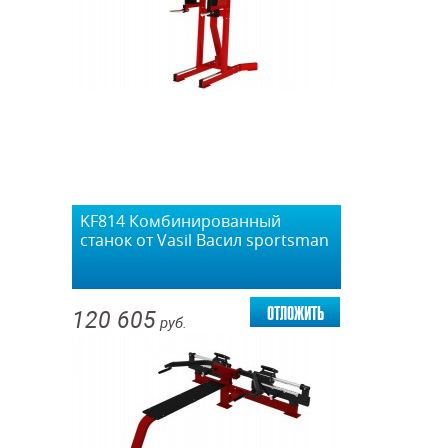
KF814 Комбинированный
станок от Vasil Васил sportsman
отложить
120 605
руб.