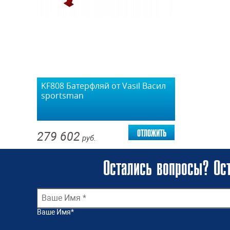
KF808 Батерфляй от Vasil Васил
sportsman
отложить
279 602
руб.
Остались вопросы? Ост
Ваше Имя
*