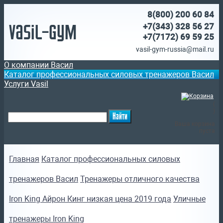
8(800)
200 60 84
Vasil-Gym
+7(343) 328 56 27
+7(7172)
69 59 25
vasil-gym-russia@mail.ru
О компании Васил
Каталог профессиональных силовых тренажеров Васил
Услуги Vasil
(
)
Ваша корзина
пуста
Главная
Каталог профессиональных силовых
тренажеров Васил
Тренажеры отличного качества
Iron King Айрон Кинг низкая цена 2019 года
Уличные
тренажеры Iron King