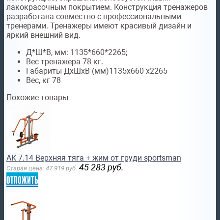
лакокрасочным покрытием. Конструкция тренажеров
разработана совместно с профессиональными
тренерами. Тренажеры имеют красивый дизайн и
яркий внешний вид.
Д*Ш*В, мм: 1135*660*2265;
Вес тренажера 78 кг.
Габариты ДхШхВ (мм)
1135x660 x2265
Вес, кг
78
Похожие товары
АК 7.14 Верхняя тяга + жим от груди sportsman
45 283
руб.
Старая цена:
47 919
руб.
отложить