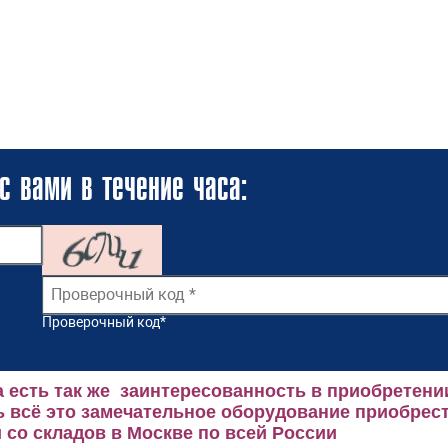
с вами в течение часа:
Проверочный код
*
 есть так же заинтересованность в приобретени
 всё это замечательное оборудование приобрест
со складов в Москве по всей России