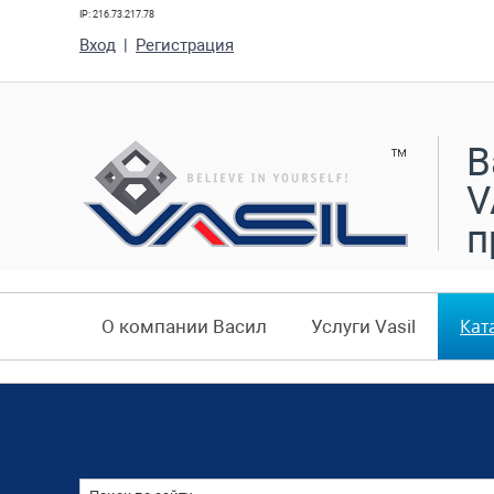
IP: 216.73.217.78
Вход
|
Регистрация
В
V
п
Кат
О компании Васил
Услуги Vasil