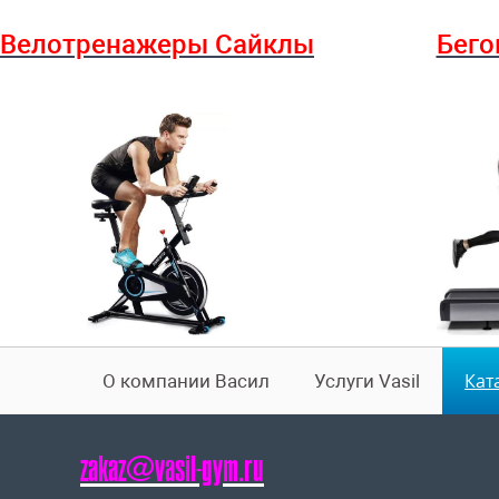
Велотренажеры Сайклы
Бего
Кат
О компании Васил
Услуги Vasil
zakaz@vasil-gym.ru