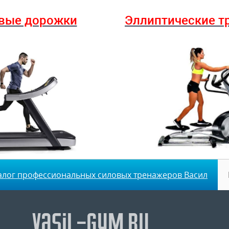
вые дорожки
Эллиптические
т
алог профессиональных силовых тренажеров Васил
Vasil-Gym.ru