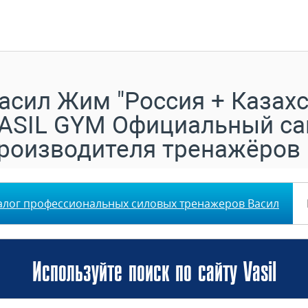
асил Жим "Россия + Казахс
ASIL GYM Официальный са
роизводителя тренажёров
алог профессиональных силовых тренажеров Васил
Используйте поиск по сайту Vasil