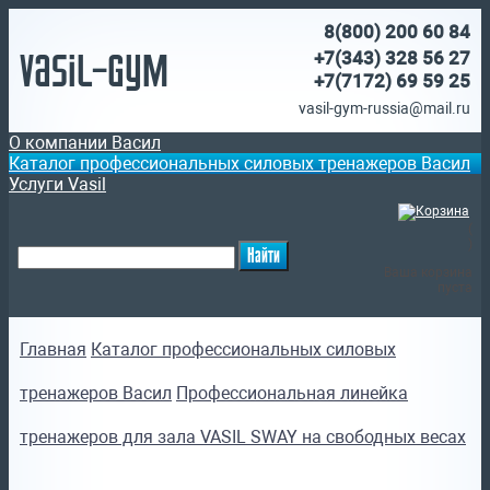
8(800)
200 60 84
Vasil-Gym
+7(343) 328 56 27
+7(7172)
69 59 25
vasil-gym-russia@mail.ru
О компании Васил
Каталог профессиональных силовых тренажеров Васил
Услуги Vasil
(
)
Ваша корзина
пуста
Главная
Каталог профессиональных силовых
тренажеров Васил
Профессиональная линейка
тренажеров для зала VASIL SWAY на свободных весах