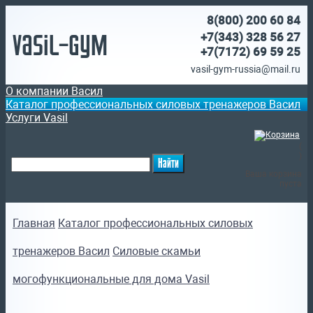
8(800)
200 60 84
Vasil-Gym
+7(343) 328 56 27
+7(7172)
69 59 25
vasil-gym-russia@mail.ru
О компании Васил
Каталог профессиональных силовых тренажеров Васил
Услуги Vasil
(
)
Ваша корзина
пуста
Главная
Каталог профессиональных силовых
тренажеров Васил
Силовые скамьи
могофункциональные для дома Vasil