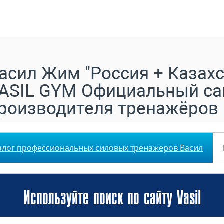
асил Жим "Россия + Казахс
ASIL GYM Официальный са
роизводителя тренажёров
алог профессиональных силовых тренажеров Васил
Используйте поиск по сайту Vasil