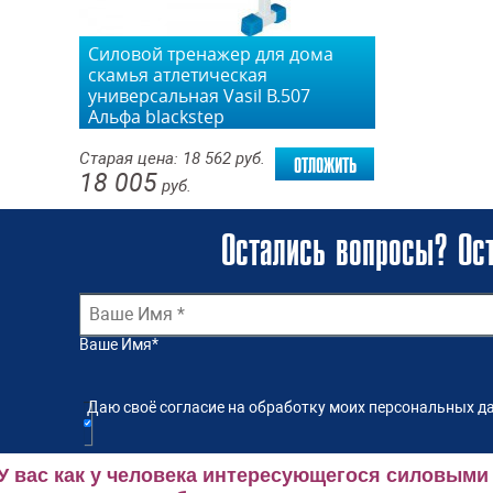
Силовой тренажер для дома
скамья атлетическая
универсальная Vasil В.507
Альфа blackstep
отложить
Старая цена:
18 562
руб.
18 005
руб.
Остались вопросы? Ост
Ваше Имя
*
Даю своё согласие на обработку моих персональных да
У вас как у человека интересующегося силовыми