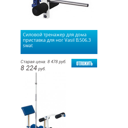
Силовой тренажер для дома
приставка для ног Vasil В.506.3
swat
отложить
Старая цена:
8 478
руб.
8 224
руб.