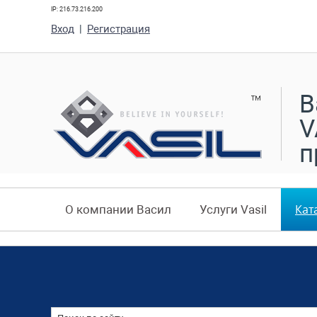
IP: 216.73.216.200
Вход
|
Регистрация
В
V
п
Кат
О компании Васил
Услуги Vasil