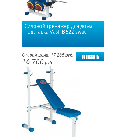
Силовой тренажер для дома
подставка Vasil В.522 swat
отложить
Старая цена:
17 285
руб.
16 766
руб.