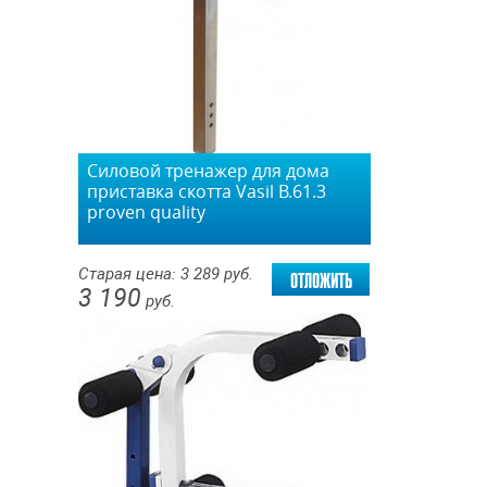
Силовой тренажер для дома
приставка скотта Vasil В.61.3
proven quality
отложить
Старая цена:
3 289
руб.
3 190
руб.