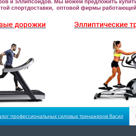
ров и эллипсоидов.
Мы можем предложить купить
ой спортдоставки, оптовой фирмы работающей 
вые дорожки
Эллиптические
т
алог профессиональных силовых тренажеров Васил