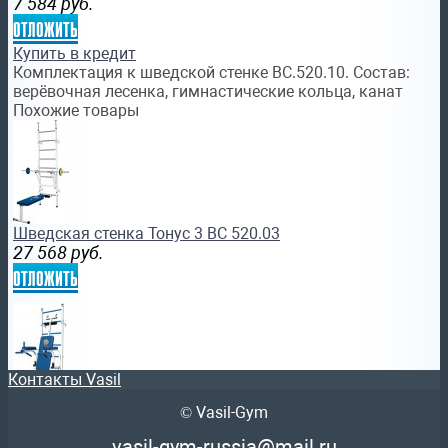
7 584
руб.
отложить
Купить в кредит
Комплектация к шведской стенке ВС.520.10. Состав:
верёвочная лесенка, гимнастические кольца, канат
Похожие товары
Шведская стенка Тонус 3 BС 520.03
27 568
руб.
отложить
Контакты Vasil
© Vasil-Gym
Шведская стенка Тонус 6 BС 520.06
37 270
руб.
vasil-gym-russia@mail.ru