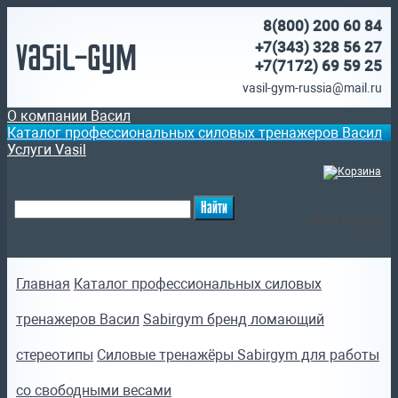
8(800)
200 60 84
Vasil-Gym
+7(343) 328 56 27
+7(7172)
69 59 25
vasil-gym-russia@mail.ru
О компании Васил
Каталог профессиональных силовых тренажеров Васил
Услуги Vasil
(
)
Ваша корзина
пуста
Главная
Каталог профессиональных силовых
тренажеров Васил
Sabirgym бренд ломающий
стереотипы
Силовые тренажёры Sabirgym для работы
со свободными весами