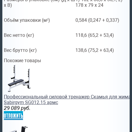
х В)
178 х 79 х 24
Объём упаковки (м³)
0,584 (0,247 + 0,337)
Вес нетто (кг)
118,6 (65,2 + 53,4)
Вес брутто (кг)
138,6 (75,2 + 63,4)
Похожие товары
Профессиональный силовой тренажер Скамья для жима
Sabirgym SG012.15 армс
29 089
руб.
отложить