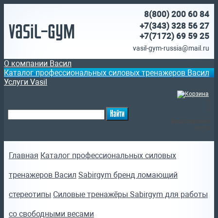
8(800)
200 60 84
Vasil-Gym
+7(343) 328 56 27
+7(7172)
69 59 25
vasil-gym-russia@mail.ru
О компании Васил
Каталог профессиональных силовых тренажеров Васил
Услуги Vasil
(
)
Ваша корзина
пуста
Главная
Каталог профессиональных силовых
тренажеров Васил
Sabirgym бренд ломающий
стереотипы
Силовые тренажёры Sabirgym для работы
со свободными весами