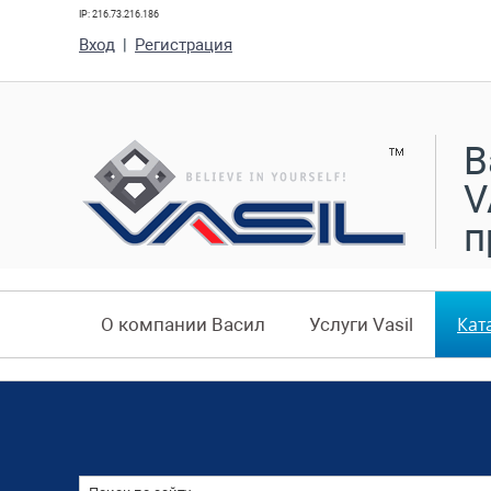
IP: 216.73.216.186
Вход
|
Регистрация
В
V
п
Кат
О компании Васил
Услуги Vasil