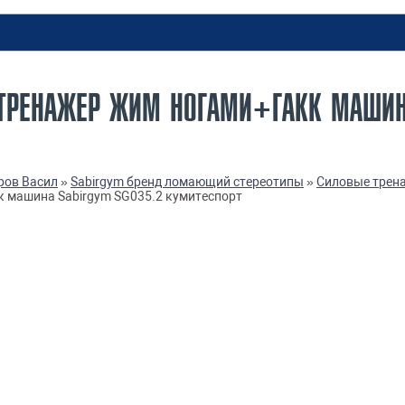
ТРЕНАЖЕР ЖИМ НОГАМИ+ГАКК МАШИНА
ров Васил
»
Sabirgym бренд ломающий стереотипы
»
Силовые трена
 машина Sabirgym SG035.2 кумитеспорт