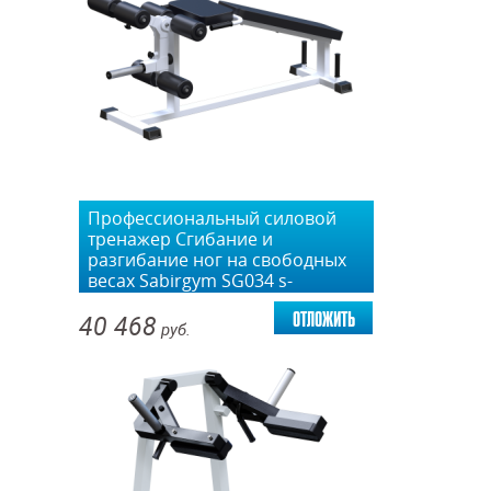
Профессиональный силовой
тренажер Сгибание и
разгибание ног на свободных
весах Sabirgym SG034 s-
dostavka
отложить
40 468
руб.