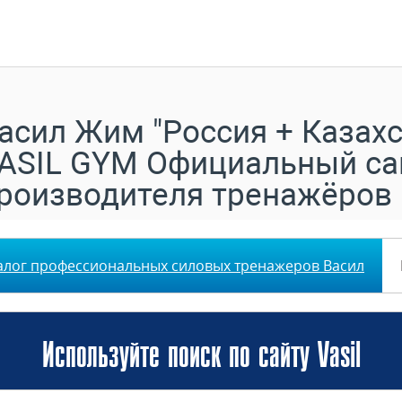
асил Жим "Россия + Казахс
ASIL GYM Официальный са
роизводителя тренажёров
алог профессиональных силовых тренажеров Васил
Используйте поиск по сайту Vasil