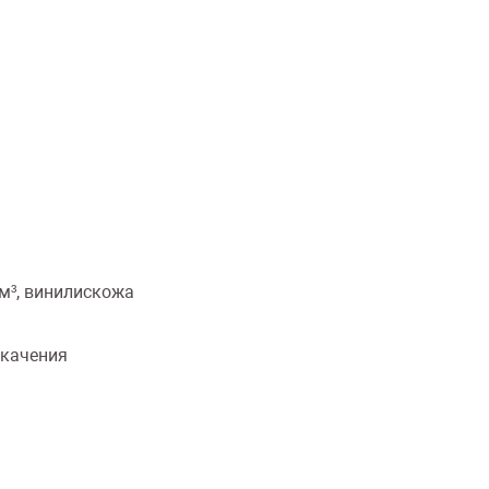
/м³, винилискожа
 качения