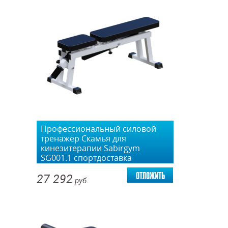
Профессиональный силовой
тренажер Скамья для
кинезитерапии Sabirgym
SG001.1 спортдоставка
отложить
27 292
руб.