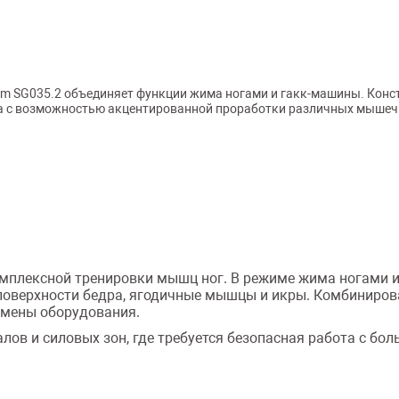
 SG035.2 объединяет функции жима ногами и гакк-машины. Конст
а с возможностью акцентированной проработки различных мышечн
омплексной тренировки мышц ног. В режиме жима ногами 
поверхности бедра, ягодичные мышцы и икры. Комбиниро
смены оборудования.
ов и силовых зон, где требуется безопасная работа с бо