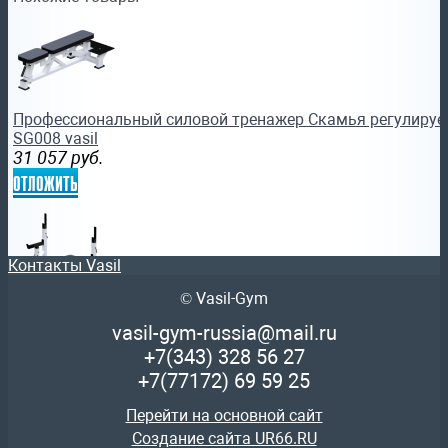
Профессиональный силовой тренажер Скамья регулируе
SG008 vasil
31 057
руб.
отложить
Контакты Vasil
© Vasil-Gym
Профессиональный силовой тренажер Скамья жимовая с
vasil-gym-russia@mail.ru
SG004.1 вaсилджим
+7(343)
328 56 27
24 469
руб.
+7(77172)
69 59 25
отложить
Перейти на основной сайт
Создание сайта UR66.RU