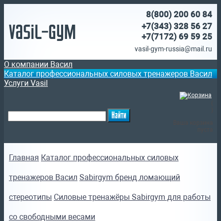
8(800)
200 60 84
Vasil-Gym
+7(343) 328 56 27
+7(7172)
69 59 25
vasil-gym-russia@mail.ru
О компании Васил
Каталог профессиональных силовых тренажеров Васил
Услуги Vasil
(
)
Ваша корзина
пуста
Главная
Каталог профессиональных силовых
тренажеров Васил
Sabirgym бренд ломающий
стереотипы
Силовые тренажёры Sabirgym для работы
со свободными весами