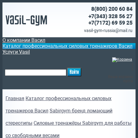
8(800)
200 60 84
Vasil-Gym
+7(343) 328 56 27
+7(7172)
69 59 25
vasil-gym-russia@mail.ru
О компании Васил
Каталог профессиональных силовых тренажеров Васил
Услуги Vasil
(
)
Ваша корзина
пуста
Главная
Каталог профессиональных силовых
тренажеров Васил
Sabirgym бренд ломающий
стереотипы
Силовые тренажёры Sabirgym для работы
со свободными весами