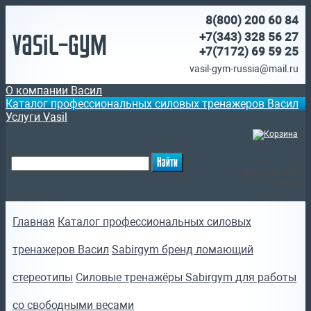
8(800)
200 60 84
Vasil-Gym
+7(343) 328 56 27
+7(7172)
69 59 25
vasil-gym-russia@mail.ru
О компании Васил
Каталог профессиональных силовых тренажеров Васил
Услуги Vasil
(
)
Ваша корзина
пуста
Главная
Каталог профессиональных силовых
тренажеров Васил
Sabirgym бренд ломающий
стереотипы
Силовые тренажёры Sabirgym для работы
со свободными весами