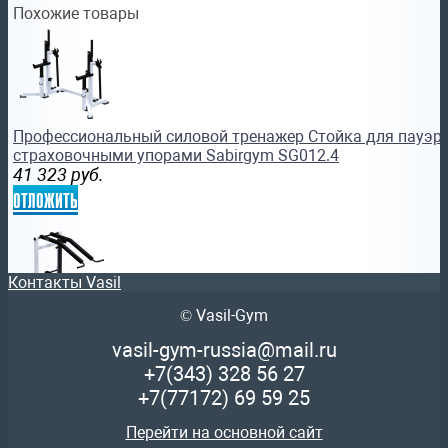
Похожие товары
Профессиональный силовой тренажер Стойка для пауэр
страховочными упорами Sabirgym SG012.4
41 323
руб.
отложить
Контакты Vasil
© Vasil-Gym
Профессиональный силовой тренажер для вертикальног
vasil-gym-russia@mail.ru
SG022.4 узси
+7(343)
328 56 27
47 397
руб.
+7(77172)
69 59 25
отложить
Перейти на основной сайт