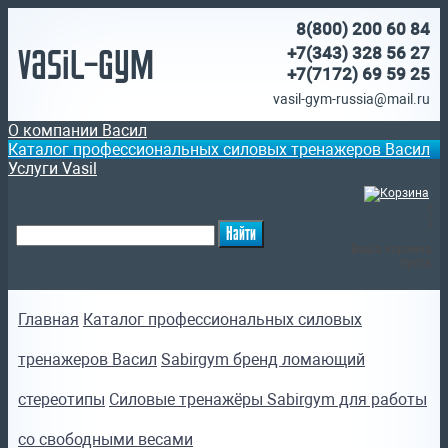
8(800)
200 60 84
Vasil-Gym
+7(343) 328 56 27
+7(7172)
69 59 25
vasil-gym-russia@mail.ru
О компании Васил
Каталог профессиональных силовых тренажеров Васил
Услуги Vasil
(
)
Ваша корзина
пуста
Главная
Каталог профессиональных силовых
тренажеров Васил
Sabirgym бренд ломающий
стереотипы
Силовые тренажёры Sabirgym для работы
со свободными весами