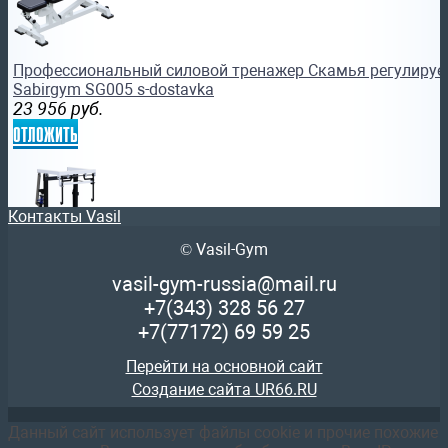
Профессиональный силовой тренажер Скамья регулиру
Sabirgym SG005 s-dostavka
23 956
руб.
отложить
Контакты Vasil
© Vasil-Gym
Профессиональный силовой тренажер Монолифт Sabirg
vasil-gym-russia@mail.ru
137 229
руб.
+7(343)
328 56 27
отложить
+7(77172)
69 59 25
Перейти на основной сайт
Создание сайта UR66.RU
Данный сайт использует файлы cookie и прочие похожие