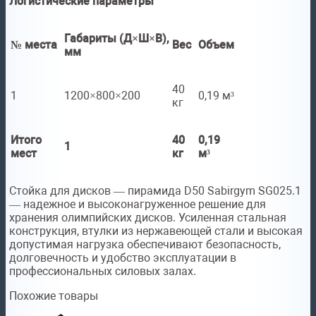
Логистические параметры
Габариты (Д×Ш×В),
№ места
Вес
Объем
мм
40
1
1200×800×200
0,19 м³
кг
Итого
40
0,19
1
мест
кг
м³
Стойка для дисков — пирамида D50 Sabirgym SG025.1
— надежное и высоконагруженное решение для
хранения олимпийских дисков. Усиленная стальная
конструкция, втулки из нержавеющей стали и высокая
допустимая нагрузка обеспечивают безопасность,
долговечность и удобство эксплуатации в
профессиональных силовых залах.
Похожие товары