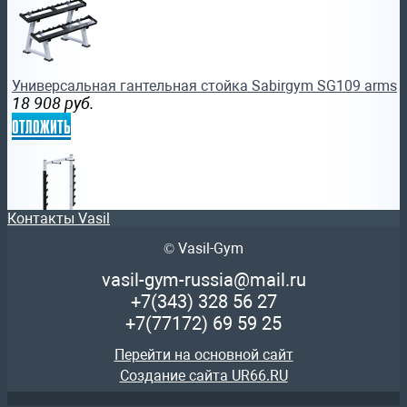
Универсальная гантельная стойка Sabirgym SG109 arms
18 908
руб.
отложить
Контакты Vasil
© Vasil-Gym
Стеллаж для инвентаря Sabirgym SG124 кумитеспорт
14 630
руб.
vasil-gym-russia@mail.ru
отложить
+7(343)
328 56 27
+7(77172)
69 59 25
Перейти на основной сайт
Создание сайта UR66.RU