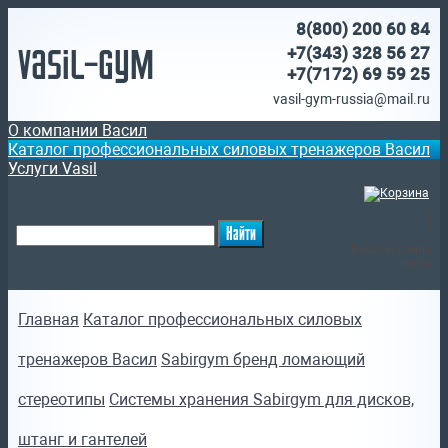
8(800)
200 60 84
Vasil-Gym
+7(343) 328 56 27
+7(7172)
69 59 25
vasil-gym-russia@mail.ru
О компании Васил
Каталог профессиональных силовых тренажеров Васил
Услуги Vasil
(
)
Ваша корзина
пуста
Главная
Каталог профессиональных силовых
тренажеров Васил
Sabirgym бренд ломающий
стереотипы
Системы хранения Sabirgym для дисков,
штанг и гантелей