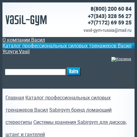
8(800)
200 60 84
Vasil-Gym
+7(343) 328 56 27
+7(7172)
69 59 25
vasil-gym-russia@mail.ru
О компании Васил
Каталог профессиональных силовых тренажеров Васил
Услуги Vasil
(
)
Ваша корзина
пуста
Главная
Каталог профессиональных силовых
тренажеров Васил
Sabirgym бренд ломающий
стереотипы
Системы хранения Sabirgym для дисков,
штанг и гантелей