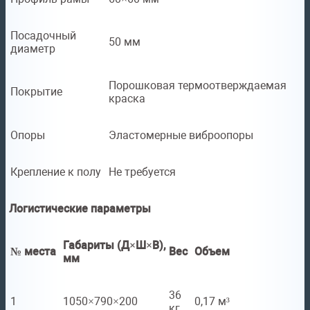
Посадочный
50 мм
диаметр
Порошковая термоотверждаемая
Покрытие
краска
Опоры
Эластомерные виброопоры
Крепление к полу
Не требуется
Логистические параметры
Габариты (Д×Ш×В),
№ места
Вес
Объем
мм
36
1
1050×790×200
0,17 м³
кг