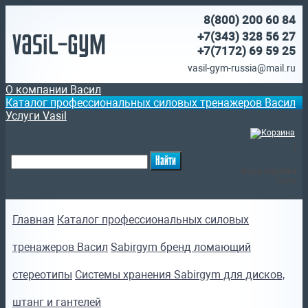
8(800)
200 60 84
Vasil-Gym
+7(343) 328 56 27
+7(7172)
69 59 25
vasil-gym-russia@mail.ru
О компании Васил
Каталог профессиональных силовых тренажеров Васил
Услуги Vasil
(
)
Ваша корзина
пуста
Главная
Каталог профессиональных силовых
тренажеров Васил
Sabirgym бренд ломающий
стереотипы
Системы хранения Sabirgym для дисков,
штанг и гантелей