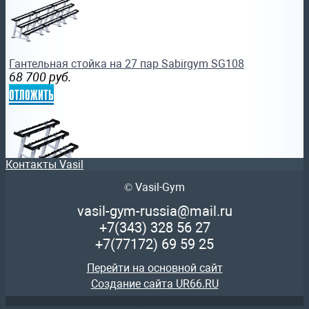
Гантельная стойка на 27 пар Sabirgym SG108
68 700
руб.
отложить
Контакты Vasil
© Vasil-Gym
Гантельная стойка на 9 пар Sabirgym SG104 vasilgym
29 260
руб.
vasil-gym-russia@mail.ru
отложить
+7(343)
328 56 27
+7(77172)
69 59 25
Перейти на основной сайт
Создание сайта UR66.RU