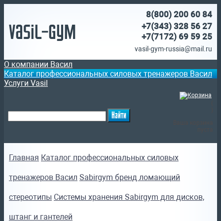
8(800)
200 60 84
Vasil-Gym
+7(343) 328 56 27
+7(7172)
69 59 25
vasil-gym-russia@mail.ru
О компании Васил
Каталог профессиональных силовых тренажеров Васил
Услуги Vasil
(
)
Ваша корзина
пуста
Главная
Каталог профессиональных силовых
тренажеров Васил
Sabirgym бренд ломающий
стереотипы
Системы хранения Sabirgym для дисков,
штанг и гантелей