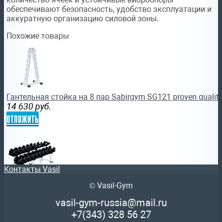
обеспечивают безопасность, удобство эксплуатации и
аккуратную организацию силовой зоны.
Похожие товары
Гантельная стойка на 8 пар Sabirgym SG121 proven qualit
14 630
руб.
отложить
Контакты Vasil
© Vasil-Gym
Гантельная стойка на 10 пар Sabirgym SG111
35 677
руб.
vasil-gym-russia@mail.ru
отложить
+7(343)
328 56 27