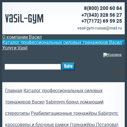
8(800)
200 60 84
Vasil-Gym
+7(343) 328 56 27
+7(7172)
69 59 25
vasil-gym-russia@mail.ru
О компании Васил
Каталог профессиональных силовых тренажеров Васил
Услуги Vasil
(
)
Ваша корзина
пуста
Главная
Каталог профессиональных силовых
тренажеров Васил
Sabirgym бренд ломающий
стереотипы
Реабилитационные тренажёры Sabirgym:
кроссоверы и блочные рамки (тренажёры Потапова)