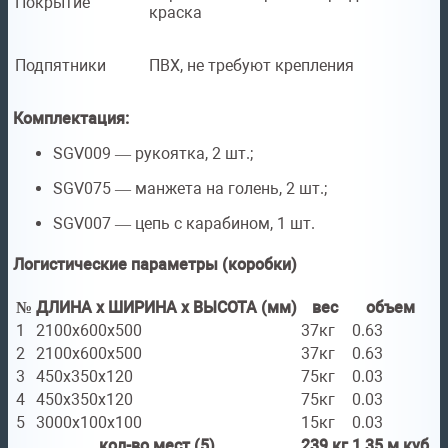
Покрытие
краска
Подпятники
ПВХ, не требуют крепления
Комплектация:
SGV009 — рукоятка, 2 шт.;
SGV075 — манжета на голень, 2 шт.;
SGV007 — цепь с карабином, 1 шт.
Логистические параметры (коробки)
№
ДЛИНА x ШИРИНА x ВЫСОТА (мм)
вес
объем
1
2100x600x500
37кг
0.63
2
2100x600x500
37кг
0.63
3
450x350x120
75кг
0.03
4
450x350x120
75кг
0.03
5
3000x100x100
15кг
0.03
кол-во мест (5)
239 кг
1.35 м.куб