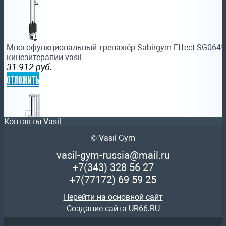
Многофункциональный тренажёр Sabirgym Effect SG064*
кинезитерапии vasil
31 912
руб.
отложить
Контакты Vasil
© Vasil-Gym
Профессиональный силовой тренажер на жим стоя Sabir
vasil-gym-russia@mail.ru
василжим стек 75 кг
+7(343)
328 56 27
72 037
руб.
+7(77172)
69 59 25
отложить
Перейти на основной сайт
Создание сайта UR66.RU