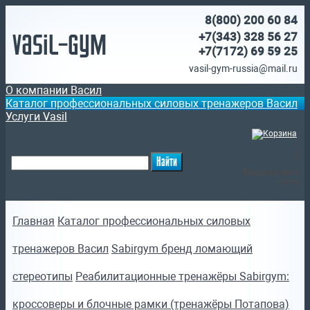
8(800)
200 60 84
Vasil-Gym
+7(343) 328 56 27
+7(7172)
69 59 25
vasil-gym-russia@mail.ru
О компании Васил
Каталог профессиональных силовых тренажеров Васил
Услуги Vasil
(
)
Ваша корзина
пуста
Главная
Каталог профессиональных силовых
тренажеров Васил
Sabirgym бренд ломающий
стереотипы
Реабилитационные тренажёры Sabirgym:
кроссоверы и блочные рамки (тренажёры Потапова)