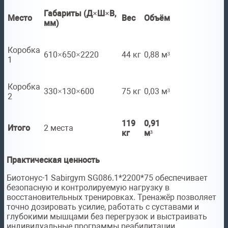
Габариты (Д×Ш×В,
Место
Вес
Объём
мм)
Коробка
610×650×2220
44 кг
0,88 м³
1
Коробка
330×130×600
75 кг
0,03 м³
2
119
0,91
Итого
2 места
кг
м³
Практическая ценность
Биотонус-1 Sabirgym SG086.1*2200*75 обеспечивает
безопасную и контролируемую нагрузку в
восстановительных тренировках. Тренажёр позволяет
точно дозировать усилие, работать с суставами и
глубокими мышцами без перегрузок и выстраивать
индивидуальные программы реабилитации.