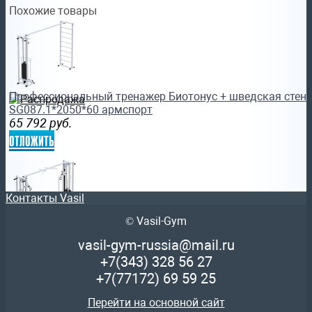
Похожие товары
Профессиональный тренажер Биотонус + шведская стенка
SG087.1*2050*60 армспорт
65 792
руб.
отложить
Контакты Vasil
© Vasil-Gym
Профессиональный силовой тренажер Кроссовер на базе
vasil-gym-russia@mail.ru
2х75 кг Sabirgym SG081.2*75*2400 uzsi
+7(343)
328 56 27
142 448
руб.
+7(77172)
69 59 25
отложить
Перейти на основной сайт