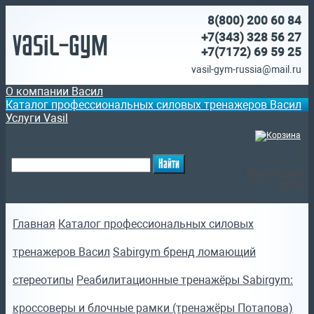
8(800)
200 60 84
Vasil-Gym
+7(343) 328 56 27
+7(7172)
69 59 25
vasil-gym-russia@mail.ru
О компании Васил
Каталог профессиональных силовых тренажеров Васил
Услуги Vasil
(
)
Ваша корзина
пуста
Главная
Каталог профессиональных силовых
тренажеров Васил
Sabirgym бренд ломающий
стереотипы
Реабилитационные тренажёры Sabirgym:
кроссоверы и блочные рамки (тренажёры Потапова)