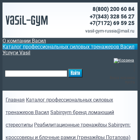
8(800)
200 60 84
Vasil-Gym
+7(343) 328 56 27
+7(7172)
69 59 25
vasil-gym-russia@mail.ru
О компании Васил
Каталог профессиональных силовых тренажеров Васил
Услуги Vasil
(
)
Ваша корзина
пуста
Главная
Каталог профессиональных силовых
тренажеров Васил
Sabirgym бренд ломающий
стереотипы
Реабилитационные тренажёры Sabirgym:
кроссоверы и блочные рамки (тренажёры Потапова)