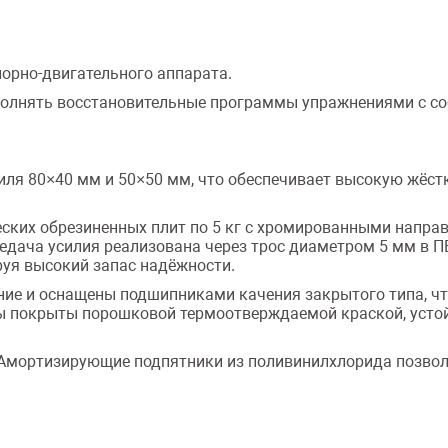
орно-двигательного аппарата.
ополнять восстановительные программы упражнениями с с
иля 80×40 мм и 50×50 мм, что обеспечивает высокую жёст
еских обрезиненных плит по 5 кг с хромированными напра
дача усилия реализована через трос диаметром 5 мм в ПВ
руя высокий запас надёжности.
ие и оснащены подшипниками качения закрытого типа, чт
ы покрыты порошковой термоотверждаемой краской, устой
 Амортизирующие подпятники из поливинилхлорида позвол