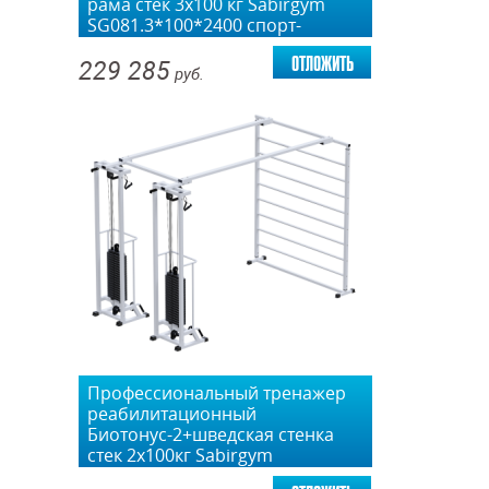
рама стек 3х100 кг Sabirgym
SG081.3*100*2400 спорт-
доставка
отложить
229 285
руб.
Профессиональный тренажер
реабилитационный
Биотонус-2+шведская стенка
стек 2х100кг Sabirgym
SG088.2*2200*100