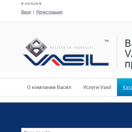
IP: 216.73.216.79
Вход
|
Регистрация
В
V
п
Кат
О компании Васил
Услуги Vasil