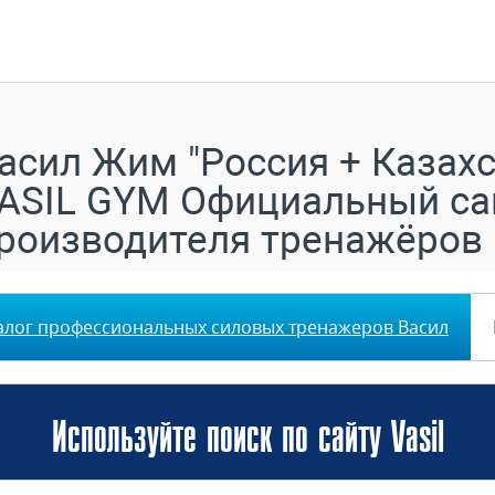
асил Жим "Россия + Казахс
ASIL GYM Официальный са
роизводителя тренажёров
алог профессиональных силовых тренажеров Васил
Используйте поиск по сайту Vasil