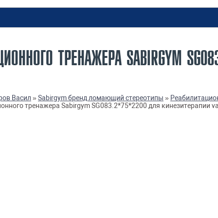
ЦИОННОГО ТРЕНАЖЕРА SABIRGYM SG08
ров Васил
»
Sabirgym бренд ломающий стереотипы
»
Реабилитацион
онного тренажера Sabirgym SG083.2*75*2200 для кинезитерапии va