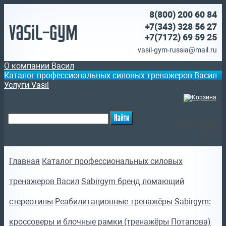
8(800)
200 60 84
Vasil-Gym
+7(343) 328 56 27
+7(7172)
69 59 25
vasil-gym-russia@mail.ru
О компании Васил
Каталог профессиональных силовых тренажеров Васил
Услуги Vasil
(
)
Ваша корзина
пуста
Главная
Каталог профессиональных силовых
тренажеров Васил
Sabirgym бренд ломающий
стереотипы
Реабилитационные тренажёры Sabirgym:
кроссоверы и блочные рамки (тренажёры Потапова)