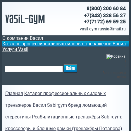
8(800)
200 60 84
Vasil-Gym
+7(343) 328 56 27
+7(7172)
69 59 25
vasil-gym-russia@mail.ru
О компании Васил
Каталог профессиональных силовых тренажеров Васил
Услуги Vasil
(
)
Ваша корзина
пуста
Главная
Каталог профессиональных силовых
тренажеров Васил
Sabirgym бренд ломающий
стереотипы
Реабилитационные тренажёры Sabirgym:
кроссоверы и блочные рамки (тренажёры Потапова)