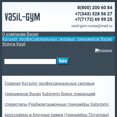
8(800)
200 60 84
Vasil-Gym
+7(343) 328 56 27
+7(7172)
69 59 25
vasil-gym-russia@mail.ru
О компании Васил
Каталог профессиональных силовых тренажеров Васил
Услуги Vasil
(
)
Ваша корзина
пуста
Главная
Каталог профессиональных силовых
тренажеров Васил
Sabirgym бренд ломающий
стереотипы
Реабилитационные тренажёры Sabirgym:
кроссоверы и блочные рамки (тренажёры Потапова)