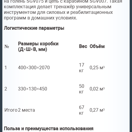
на голень SGV075 и цепь с карабином SGV007. Такая
комплектация делает тренажёр универсальным
инструментом для силовых и реабилитационных
программ в домашних условиях.
Логистические параметры
Размеры коробки
№
Вес
Объём
(Д×Ш×В, мм)
17
1
400×300×2070
0,25 м³
кг
50
2
330×130×450
0,02 м³
кг
67
Итого
2 места
0,27 м³
кг
Польза и преимущества использования