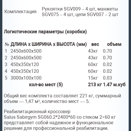
Рукоятки SGV009 – 4 шт, манжеты
Комплектация
SGV075 – 4 шт, цепи SGV007 – 2 шт
Логистические параметры (коробки)
№
ДЛИНА x ШИРИНА x ВЫСОТА (мм)
вес
объем
1
2450x600x500
43кг
0.70
2
2450x600x500
43кг
0.70
3
450x350x120
60кг
0.02
4
450x350x120
60кг
0.02
5
3000x100x100
15кг
0.03
кол-во мест (5)
213 кг
1.47 м.куб
Общий вес комплекта составляет 221 кг, суммарный
объем — 1,47 м³, количество мест — 5.
Реабилитационный кроссовер
Salus Sabirgym SG060.2*2400*60 со стеком 2×60 кг
представляет собой надежное и функциональное
решение для профессиональной реабилитации.