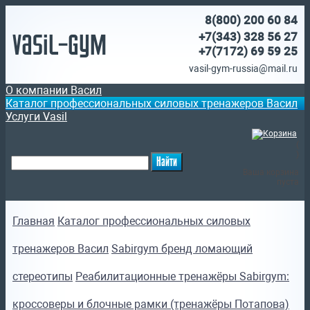
8(800)
200 60 84
Vasil-Gym
+7(343) 328 56 27
+7(7172)
69 59 25
vasil-gym-russia@mail.ru
О компании Васил
Каталог профессиональных силовых тренажеров Васил
Услуги Vasil
(
)
Ваша корзина
пуста
Главная
Каталог профессиональных силовых
тренажеров Васил
Sabirgym бренд ломающий
стереотипы
Реабилитационные тренажёры Sabirgym:
кроссоверы и блочные рамки (тренажёры Потапова)