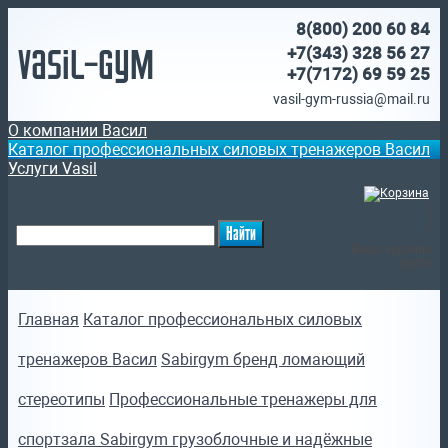
8(800)
200 60 84
Vasil-Gym
+7(343) 328 56 27
+7(7172)
69 59 25
vasil-gym-russia@mail.ru
О компании Васил
Каталог профессиональных силовых тренажеров Васил
Услуги Vasil
(
)
Ваша корзина
пуста
Главная
Каталог профессиональных силовых
тренажеров Васил
Sabirgym бренд ломающий
стереотипы
Профессиональные тренажеры для
спортзала Sabirgym грузоблочные и надёжные