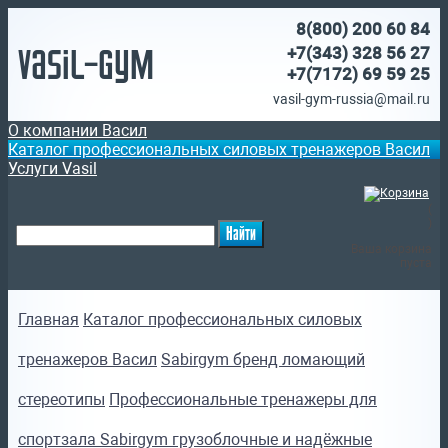
8(800)
200 60 84
Vasil-Gym
+7(343) 328 56 27
+7(7172)
69 59 25
vasil-gym-russia@mail.ru
О компании Васил
Каталог профессиональных силовых тренажеров Васил
Услуги Vasil
(
)
Ваша корзина
пуста
Главная
Каталог профессиональных силовых
тренажеров Васил
Sabirgym бренд ломающий
стереотипы
Профессиональные тренажеры для
спортзала Sabirgym грузоблочные и надёжные