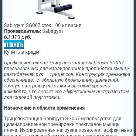
Sabirgym SG067 стек 100 кг васил
Производитель:
Sabirgym
63 310
руб.
отложить
Купить в кредит
Профессиональная трицепс-станция Sabirgym SG067
предназ
начена для изолированной проработки мышц-
разгибателей рук — трицепсов. Конструкция тренажера
обеспечивает стабильную биомеханику движений,
точную настройку нагрузки и высокий уровень
комфорта, что делает его эффективным инструментом
для силовой подготовки.
Назначение и области применения
Трицепс-станция Sabirgym SG067 используется для
целенаправленной тренировки трехглавой мышцы
плеча. Изолированная нагрузка позволяет эффективно
развивать силу и объем трицепсов, минимизируя