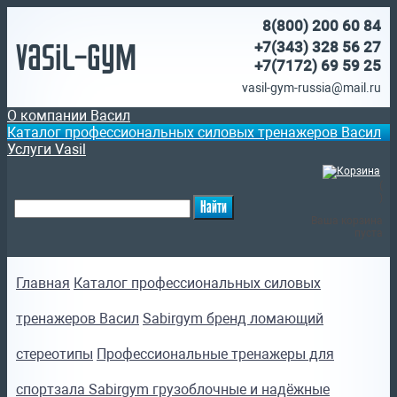
8(800)
200 60 84
Vasil-Gym
+7(343) 328 56 27
+7(7172)
69 59 25
vasil-gym-russia@mail.ru
О компании Васил
Каталог профессиональных силовых тренажеров Васил
Услуги Vasil
(
)
Ваша корзина
пуста
Главная
Каталог профессиональных силовых
тренажеров Васил
Sabirgym бренд ломающий
стереотипы
Профессиональные тренажеры для
спортзала Sabirgym грузоблочные и надёжные