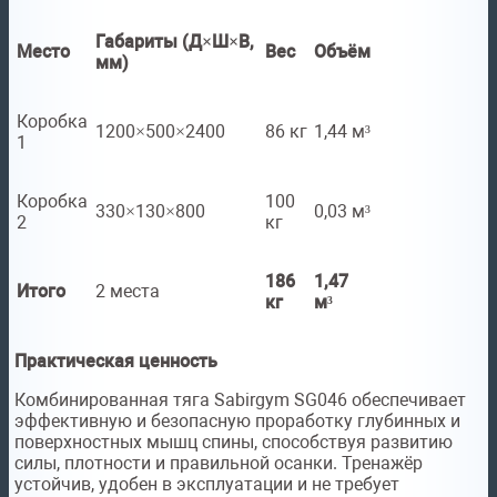
Габариты (Д×Ш×В,
Место
Вес
Объём
мм)
Коробка
1200×500×2400
86 кг
1,44 м³
1
Коробка
100
330×130×800
0,03 м³
2
кг
186
1,47
Итого
2 места
кг
м³
Практическая ценность
Комбинированная тяга Sabirgym SG046 обеспечивает
эффективную и безопасную проработку глубинных и
поверхностных мышц спины, способствуя развитию
силы, плотности и правильной осанки. Тренажёр
устойчив, удобен в эксплуатации и не требует