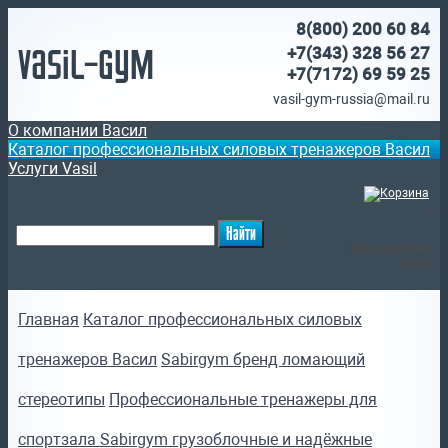
8(800)
200 60 84
Vasil-Gym
+7(343) 328 56 27
+7(7172)
69 59 25
vasil-gym-russia@mail.ru
О компании Васил
Каталог профессиональных силовых тренажеров Васил
Услуги Vasil
(
)
Ваша корзина
пуста
Главная
Каталог профессиональных силовых
тренажеров Васил
Sabirgym бренд ломающий
стереотипы
Профессиональные тренажеры для
спортзала Sabirgym грузоблочные и надёжные