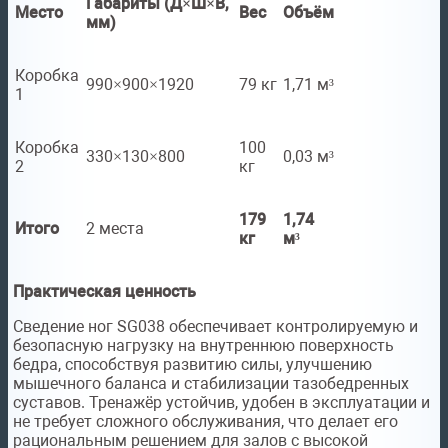
Габариты (Д×Ш×В,
Место
Вес
Объём
мм)
Коробка
990×900×1920
79 кг
1,71 м³
1
Коробка
100
330×130×800
0,03 м³
2
кг
179
1,74
Итого
2 места
кг
м³
Практическая ценность
Сведение ног SG038 обеспечивает контролируемую и
безопасную нагрузку на внутреннюю поверхность
бедра, способствуя развитию силы, улучшению
мышечного баланса и стабилизации тазобедренных
суставов. Тренажёр устойчив, удобен в эксплуатации и
не требует сложного обслуживания, что делает его
рациональным решением для залов с высокой