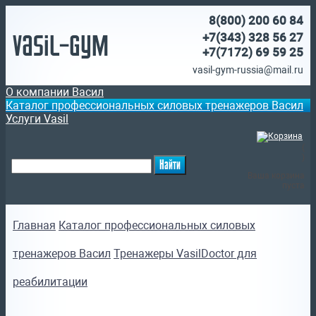
8(800)
200 60 84
Vasil-Gym
+7(343) 328 56 27
+7(7172)
69 59 25
vasil-gym-russia@mail.ru
О компании Васил
Каталог профессиональных силовых тренажеров Васил
Услуги Vasil
(
)
Ваша корзина
пуста
Главная
Каталог профессиональных силовых
тренажеров Васил
Тренажеры VasilDoctor для
реабилитации