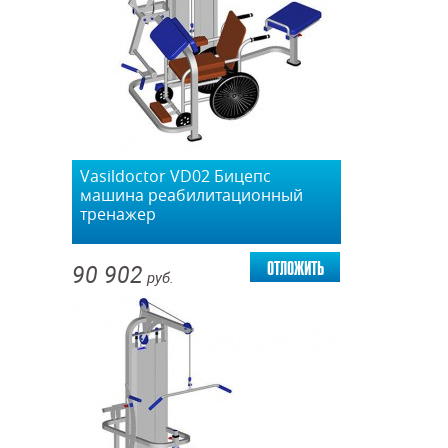
Vasildoctor VD02 Бицепс
машина реабилитационный
тренажер
отложить
90 902
руб.