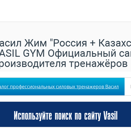
асил Жим "Россия + Казахс
ASIL GYM Официальный са
роизводителя тренажёров
алог профессиональных силовых тренажеров Васил
Используйте поиск по сайту Vasil