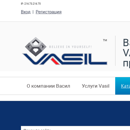
IP: 216.73.216.75
Вход
|
Регистрация
В
V
п
Кат
О компании Васил
Услуги Vasil