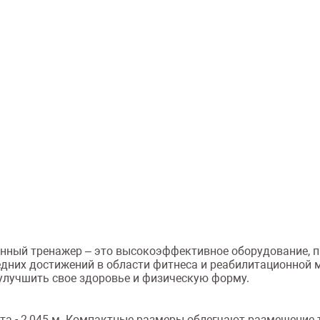
онный тренажер – это высокоэффективное оборудование, 
дних достижений в области фитнеса и реабилитационной 
 улучшить свое здоровье и физическую форму.
сота - 2,045 м. Компактные размеры облегчают размещение 