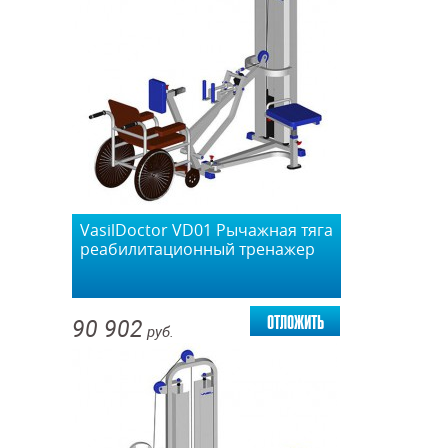
VasilDoctor VD01 Рычажная тяга
реабилитационный тренажер
отложить
90 902
руб.