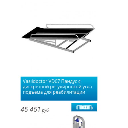
Vasildoctor VD07 Пандус с
дискретной регулировкой угла
подъема для реабилитации
отложить
45 451
руб.