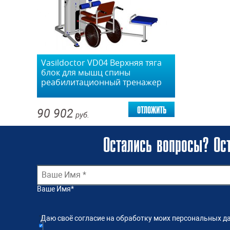
Vasildoctor VD04 Верхняя тяга
блок для мышц спины
реабилитационный тренажер
отложить
90 902
руб.
Остались вопросы? Ост
Ваше Имя
*
Даю своё согласие на обработку моих персональных да