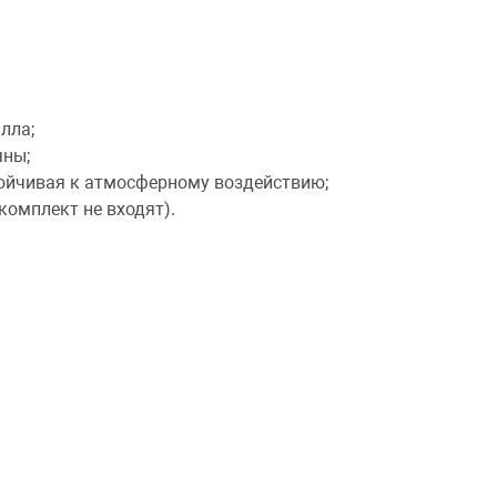
лла;
яны;
ойчивая к атмосферному воздействию;
комплект не входят).