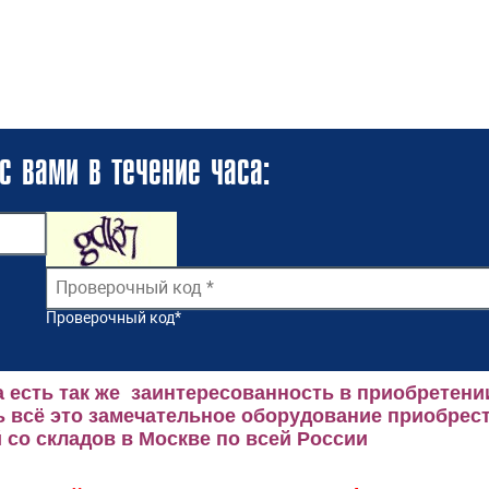
с вами в течение часа:
Проверочный код
*
 есть так же заинтересованность в приобретени
 всё это замечательное оборудование приобрест
со складов в Москве по всей России