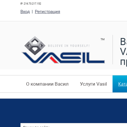
IP: 216.73.217.152
Вход
|
Регистрация
В
V
п
Кат
О компании Васил
Услуги Vasil