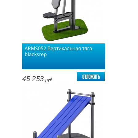
ARMS052 Вертикальная тяга
blackstep
отложить
45 253
руб.