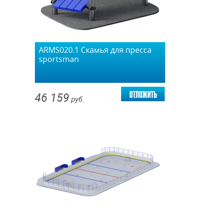
ARMS020.1 Скамья для пресса
sportsman
отложить
46 159
руб.