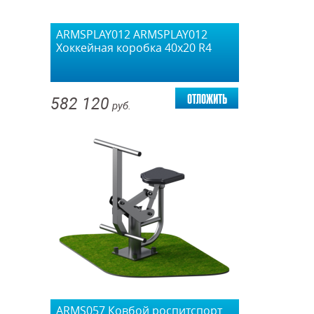
ARMSPLAY012 ARMSPLAY012
Хоккейная коробка 40х20 R4
отложить
582 120
руб.
ARMS057 Ковбой роспитспорт