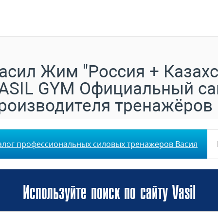
асил Жим "Россия + Казахс
ASIL GYM Официальный са
роизводителя тренажёров
алог профессиональных силовых тренажеров Васил
Используйте поиск по сайту Vasil