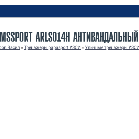
MSSPORT ARLS014Н АНТИВАНДАЛЬНЫЙ 
ров Васил
»
Тренажеры papasport УЗСИ
»
Уличные тренажеры УЗС