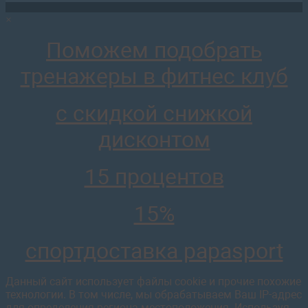
×
AR033 Машина Смитта
83 620
руб.
Поможем подобрать
отложить
тренажеры в фитнес клуб
с скидкой снижкой
дисконтом
AR020 Т-тяга классическая
28 369
руб.
15 процентов
отложить
15%
спортдоставка papasport
Данный сайт использует файлы cookie и прочие похожие
технологии. В том числе, мы обрабатываем Ваш IP-адрес
для определения региона местоположения. Используя