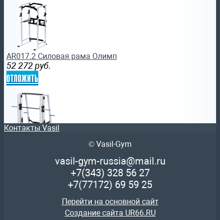
AR017.2 Силовая рама Олимп
52 272
руб.
отложить
Контакты Vasil
© Vasil-Gym
AR033.1 Машина Смитта - Олимп
111 396
руб.
vasil-gym-russia@mail.ru
отложить
+7(343)
328 56 27
+7(77172)
69 59 25
Перейти на основной сайт
Создание сайта UR66.RU