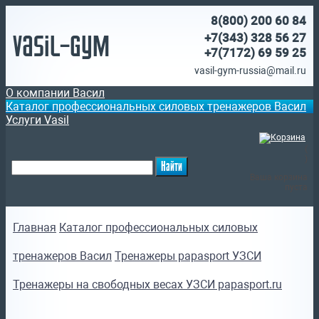
8(800)
200 60 84
Vasil-Gym
+7(343) 328 56 27
+7(7172)
69 59 25
vasil-gym-russia@mail.ru
О компании Васил
Каталог профессиональных силовых тренажеров Васил
Услуги Vasil
(
)
Ваша корзина
пуста
Главная
Каталог профессиональных силовых
тренажеров Васил
Тренажеры papasport УЗСИ
Тренажеры на свободных весах УЗСИ papasport.ru