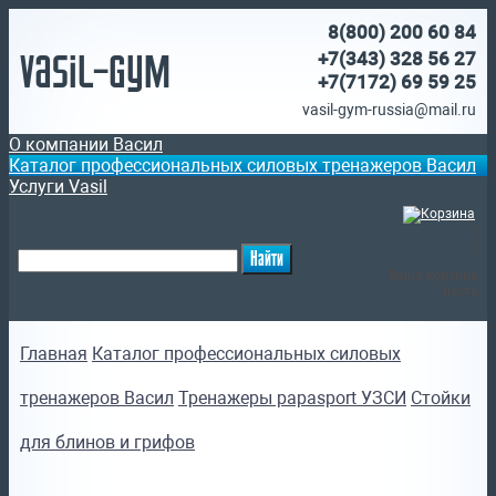
8(800)
200 60 84
Vasil-Gym
+7(343) 328 56 27
+7(7172)
69 59 25
vasil-gym-russia@mail.ru
О компании Васил
Каталог профессиональных силовых тренажеров Васил
Услуги Vasil
(
)
Ваша корзина
пуста
Главная
Каталог профессиональных силовых
тренажеров Васил
Тренажеры papasport УЗСИ
Стойки
для блинов и грифов