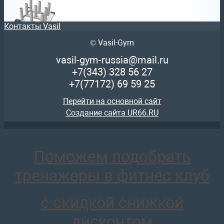
Контакты Vasil
© Vasil-Gym
Vasil Gym Стойка для грифов
7 955
руб.
Старая цена:
7 841
руб.
vasil-gym-russia@mail.ru
отложить
+7(343)
328 56 27
+7(77172)
69 59 25
Перейти на основной сайт
Создание сайта UR66.RU
×
Vasil Gym Стойка для дисков Олимп
17 267
руб.
Старая цена:
17 543
руб.
Поможем подобрать
отложить
тренажеры в фитнес клуб
с скидкой снижкой
дисконтом